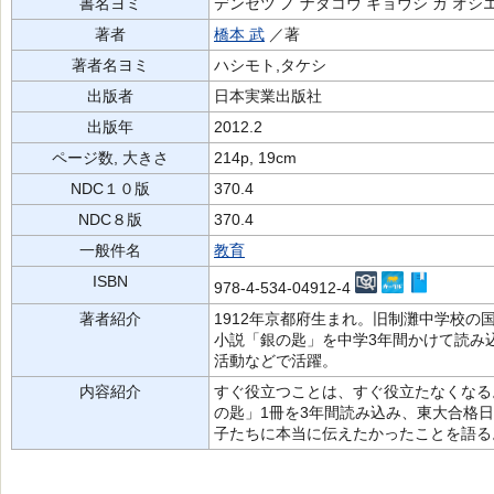
書名ヨミ
デンセツ ノ ナダコウ キョウシ ガ オシ
著者
橋本 武
／著
著者名ヨミ
ハシモト,タケシ
出版者
日本実業出版社
出版年
2012.2
ページ数, 大きさ
214p, 19cm
NDC１０版
370.4
NDC８版
370.4
一般件名
教育
ISBN
978-4-534-04912-4
著者紹介
1912年京都府生まれ。旧制灘中学校の
小説「銀の匙」を中学3年間かけて読み
活動などで活躍。
内容紹介
すぐ役立つことは、すぐ役立たなくなる
の匙」1冊を3年間読み込み、東大合格
子たちに本当に伝えたかったことを語る