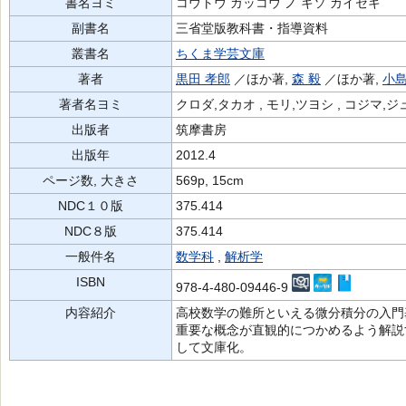
書名ヨミ
コウトウ ガッコウ ノ キソ カイセキ
副書名
三省堂版教科書・指導資料
叢書名
ちくま学芸文庫
著者
黒田 孝郎
／ほか著,
森 毅
／ほか著,
小島
著者名ヨミ
クロダ,タカオ , モリ,ツヨシ , コジマ,ジ
出版者
筑摩書房
出版年
2012.4
ページ数, 大きさ
569p, 15cm
NDC１０版
375.414
NDC８版
375.414
一般件名
数学科
,
解析学
ISBN
978-4-480-09446-9
内容紹介
高校数学の難所といえる微分積分の入門
重要な概念が直観的につかめるよう解説
して文庫化。