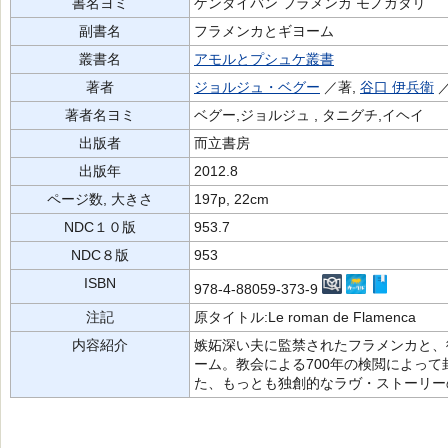
書名ヨミ
ゲンダイバン フラメンカ モノガタリ
副書名
フラメンカとギヨーム
叢書名
アモルとプシュケ叢書
著者
ジョルジュ・ベグー
／著,
谷口 伊兵衛
著者名ヨミ
ベグー,ジョルジュ , タニグチ,イヘイ
出版者
而立書房
出版年
2012.8
ページ数, 大きさ
197p, 22cm
NDC１０版
953.7
NDC８版
953
ISBN
978-4-88059-373-9
注記
原タイトル:Le roman de Flamenca
内容紹介
嫉妬深い夫に監禁されたフラメンカと、
ーム。教会による700年の検閲によっ
た、もっとも独創的なラヴ・ストーリー