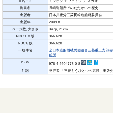
書名ヨミ
ミツビシ モウヒトツ ノ スガオ
副書名
長崎造船所でのたたかいの歴史
出版者
日本共産党三菱長崎造船所委員会
出版年
2009.8
ページ数, 大きさ
347p, 21cm
NDC１０版
366.628
NDC８版
366.628
一般件名
全日本造船機械労働組合三菱重工支部長
船所
ISBN
978-4-9904776-0-8
注記
発行者:「三菱もうひとつの素顔」出版