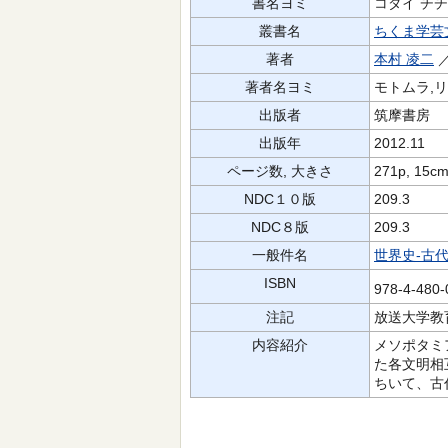
書名ヨミ
コダイ チチ
叢書名
ちくま学芸
著者
本村 凌二
／
著者名ヨミ
モトムラ,リ
出版者
筑摩書房
出版年
2012.11
ページ数, 大きさ
271p, 15c
NDC１０版
209.3
NDC８版
209.3
一般件名
世界史-古
ISBN
978-4-480
注記
放送大学教
内容紹介
メソポタミ
た各文明相
ちいて、古