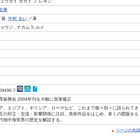
ュウカイ セカイ ノ レキシ
文庫
著,
中村 るい
／著
ョウジ , ナカムラ,ルイ
m
代
-09495-7
育振興会 2004年刊を大幅に加筆修正
ア、エジプト、ギリシア、ローマなど、これまで個々別々に語られてき
互の対立・交流・影響関係に注目。美術作品をはじめ、多くの図版をも
代地中海世界の歴史を解説する。
ページの先