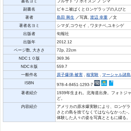
書名ヨミ
フルサト ワ ポイズン ノ シマ
副書名
ビキニ被ばくとロンゲラップの人びと
著者
島田 興生
／写真,
渡辺 幸重
／文
著者名ヨミ
シマダ,コウセイ , ワタナベ,ユキシゲ
出版者
旬報社
出版年
2012.12
ページ数, 大きさ
72p, 22cm
NDC１０版
369.36
NDC８版
559.7
一般件名
原子爆弾-被害
,
核実験
,
マーシャル諸島
ISBN
978-4-8451-1293-7
著者紹介
1939年生まれ。北海道出身。フォトジ
ど。
内容紹介
アメリカの原水爆実験により、ロンゲラ
さとの島を捨てなくてはならなかった-
体験した人々の姿を写真とともに綴る。