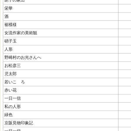
艶子の家出
栄華
酒
裾模様
女流作家の美術観
硝子玉
人形
野崎村のお光さんへ
お松彦三
児太郎
若いこゝろ
赤い花
一日一信
私の人形
緑色
京阪見物印象記