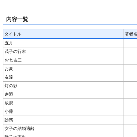
内容一覧
タイトル
著者
五月
茂子の行末
お七吉三
お夏
友達
灯の影
邂逅
放浪
小藤
誘惑
女子の結婚適齢