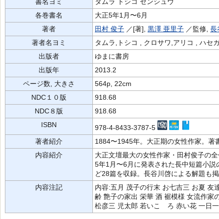
書名ヨミ
タムラ トシコ ゼンシュウ
各巻書名
大正5年1月〜6月
著者
田村 俊子
／[著],
黒澤 亜里子
／監修,
長
著者名ヨミ
タムラ,トシコ , クロサワ,アリコ , ハセ
出版者
ゆまに書房
出版年
2013.2
ページ数, 大きさ
564p, 22cm
NDC１０版
918.68
NDC８版
918.68
ISBN
978-4-8433-3787-5
著者紹介
1884〜1945年。大正期の女性作家。
内容紹介
大正文壇最大の女性作家・田村俊子の全
5年1月〜6月に発表された長中短篇小
ど28篇を収録。長谷川啓による解題も
内容注記
内容:五月 茂子の行末 お七吉三 お夏 友
齢 艶子の家出 栄華 酒 裾模様 女流作家
松彦三 児太郎 若いこゝろ 赤い花 一日一