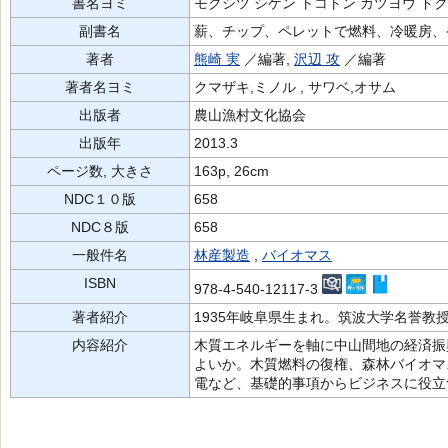
書名ヨミ
モクシツ シゲン トコトン カツヨウ ド
副書名
薪、チップ、ペレットで燃料、冷暖房、
著者
熊崎 実
／編著,
沢辺 攻
／編著
著者名ヨミ
クマザキ,ミノル , サワベ,オサム
出版者
農山漁村文化協会
出版年
2013.3
ページ数, 大きさ
163p, 26cm
NDC１０版
658
NDC８版
658
一般件名
林産製造
,
バイオマス
ISBN
978-4-540-12117-3
著者紹介
1935年岐阜県生まれ。筑波大学名誉教
内容紹介
木質エネルギーを軸に中山間地の経済振
よいか。木質燃料の復権、森林バイオマ
電など、基礎的事項からビジネスに役立