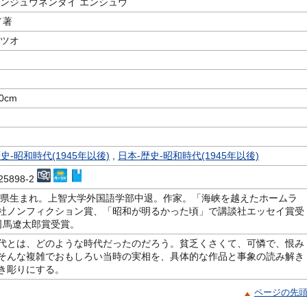
サンジュウネンダイ エンシュウ
／著
ナツオ
20cm
史-昭和時代(1945年以後)
,
日本-歴史-昭和時代(1945年以後)
025898-2
新潟県生まれ。上智大学外国語学部中退。作家。「海峡を越えたホームラ
社ノンフィクション賞、「昭和が明るかった頃」で講談社エッセイ賞受
司馬遼太郎賞受賞。
代とは、どのような時代だったのだろう。貧乏くさくて、可憐で、恨み
そんな複雑でおもしろい当時の実相を、具体的な作品と事象の読み解き
き彫りにする。
ページの先