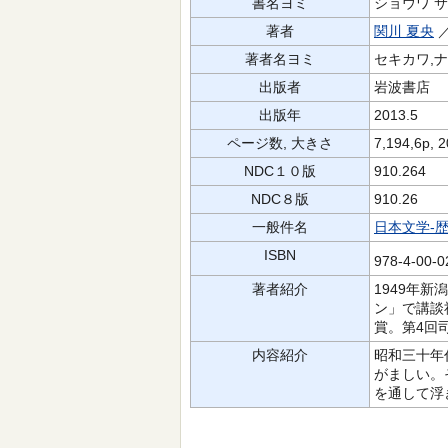
書名ヨミ
ショウワ 
著者
関川 夏央
著者名ヨミ
セキカワ,
出版者
岩波書店
出版年
2013.5
ページ数, 大きさ
7,194,6p, 
NDC１０版
910.264
NDC８版
910.26
一般件名
日本文学-歴
ISBN
978-4-00-
著者紹介
1949年
ン」で講談
賞。第4回
内容紹介
昭和三十年
がましい。
を通して浮