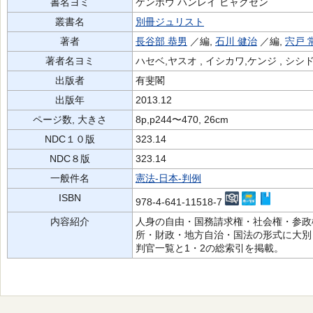
書名ヨミ
ケンポウ ハンレイ ヒャクセン
叢書名
別冊ジュリスト
著者
長谷部 恭男
／編,
石川 健治
／編,
宍戸 
著者名ヨミ
ハセベ,ヤスオ , イシカワ,ケンジ , シシ
出版者
有斐閣
出版年
2013.12
ページ数, 大きさ
8p,p244〜470, 26cm
NDC１０版
323.14
NDC８版
323.14
一般件名
憲法-日本-判例
ISBN
978-4-641-11518-7
内容紹介
人身の自由・国務請求権・社会権・参政
所・財政・地方自治・国法の形式に大別
判官一覧と1・2の総索引を掲載。