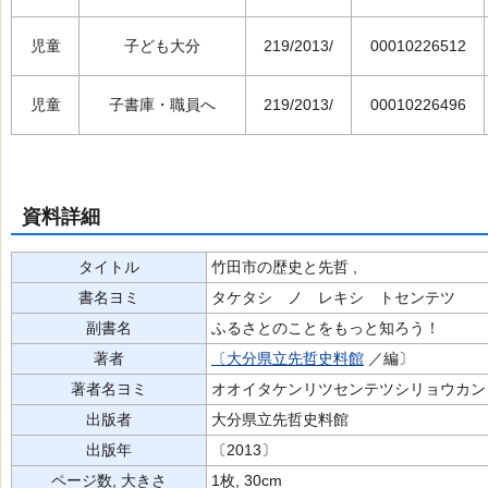
児童
子ども大分
219/2013/
00010226512
児童
子書庫・職員へ
219/2013/
00010226496
資料詳細
タイトル
竹田市の歴史と先哲 ,
書名ヨミ
タケタシ ノ レキシ トセンテツ
副書名
ふるさとのことをもっと知ろう！
著者
〔大分県立先哲史料館
／編〕
著者名ヨミ
オオイタケンリツセンテツシリョウカン
出版者
大分県立先哲史料館
出版年
〔2013〕
ページ数, 大きさ
1枚, 30cm