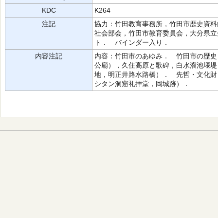
KDC
K264
注記
協力：竹田教育事務所，竹田市歴史資料
社会部会，竹田市教育委員会，大分県立
ト． バインダー入り．
内容注記
内容：竹田市のあゆみ． 竹田市の歴史
公廟），久住高原と歌碑，白水溜池堰堤
地，明正井路水路橋）． 先哲・文化財
シタン洞窟礼拝堂，岡城跡）．