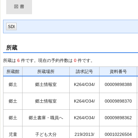
SDI
所蔵
所蔵は
6
件です。現在の予約件数は
0
件です。
所蔵館
所蔵場所
請求記号
資料番号
郷土
郷土情報室
K264/O34/
00009898388
郷土
郷土情報室
K264/O34/
00009898370
郷土
郷土書庫・職員へ
K264/O34/
00009898362
児童
子ども大分
219/2013/
00010226504