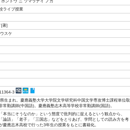
 ホントウ ニ ツマラナイ ノカ
校ライブ授業
[著]
ヨウスケ
m
-11364-3
埼玉県生まれ。慶應義塾大学大学院文学研究科中国文学専攻博士課程単位取
非常勤講師(中国語)。慶應義塾志木高等学校非常勤講師(国語)。
「本当にそうなのか」という態度で批判的に捉えるという観点から、
「論語」「老子」「三国志」などをとりあげ、学問としての読み方を考
が慶應志木高校で行った3年生の授業をもとに書籍化。