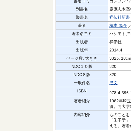
書名ヨミ
カンブン ワ
副書名
慶應志木高
叢書名
祥伝社新書
著者
橋本 陽介
／
著者名ヨミ
ハシモト,
出版者
祥伝社
出版年
2014.4
ページ数, 大きさ
332p, 18c
NDC１０版
820
NDC８版
820
一般件名
漢文
ISBN
978-4-396
著者紹介
1982年
得。同大学
内容紹介
ものごとを
「朱子学」
える。著者