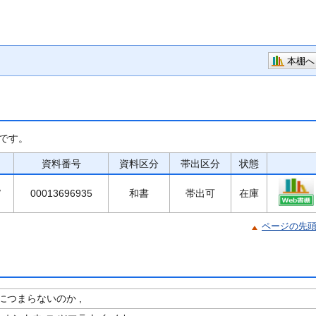
本棚へ
です。
資料番号
資料区分
帯出区分
状態
/
00013696935
和書
帯出可
在庫
ページの先
につまらないのか ,