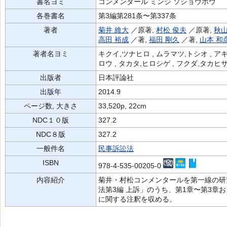
書名ヨミ
コンメンタール ミンジ ソショウホウ
各巻書名
第3編第281条〜第337条
著者
菊井 維大
／原著,
村松 俊夫
／原著,
秋山
高田 裕成
／著,
福田 剛久
／著,
山本 和
著者名ヨミ
キクイ,ツナヒロ , ムラマツ,トシオ , ア
ロウ , タカタ,ヒロシゲ , フクダ,タカヒ
出版者
日本評論社
出版年
2014.9
ページ数, 大きさ
33,520p, 22cm
NDC１０版
327.2
NDC８版
327.2
一般件名
民事訴訟法
ISBN
978-4-535-00205-0
内容紹介
菊井・村松コンメンタールを第一線の研
法第3編 上訴」のうち、第1章〜第3章
に関する注釈を収める。