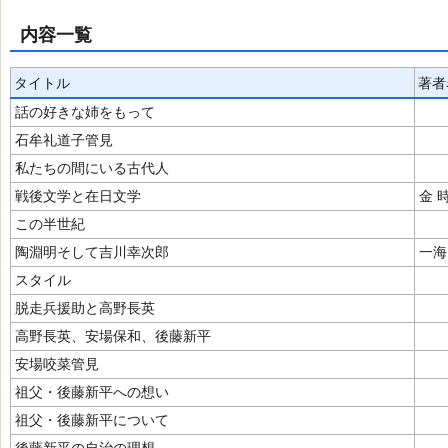
内容一覧
タイトル
著者
話の好きな姉をもって
石牟礼道子管見
私たちの間にいる古代人
戦後文学と在日文学
金 
この半世紀
陶淵明そして吉川幸次郎
一海
スタイル
脱走兵援助と高野長英
高野長英、安場保和、後藤新平
安場咬菜管見
祖父・後藤新平への想い
祖父・後藤新平について