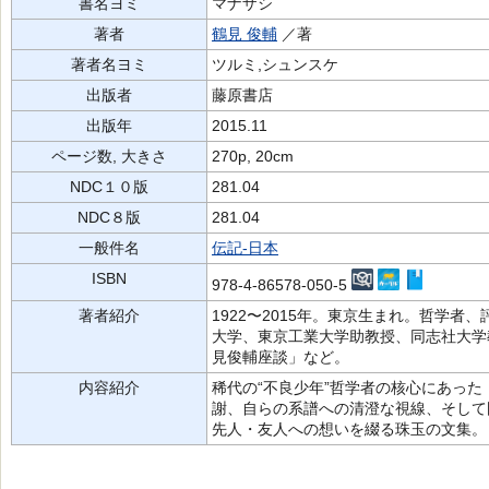
書名ヨミ
マナザシ
著者
鶴見 俊輔
／著
著者名ヨミ
ツルミ,シュンスケ
出版者
藤原書店
出版年
2015.11
ページ数, 大きさ
270p, 20cm
NDC１０版
281.04
NDC８版
281.04
一般件名
伝記-日本
ISBN
978-4-86578-050-5
著者紹介
1922〜2015年。東京生まれ。哲学
大学、東京工業大学助教授、同志社大学
見俊輔座談」など。
内容紹介
稀代の“不良少年”哲学者の核心にあっ
謝、自らの系譜への清澄な視線、そして
先人・友人への想いを綴る珠玉の文集。