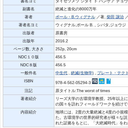
書名ヨミ
ダイゼツメツ ジダイ ト パンゲア チョ
副書名
絶滅と進化の8000万年
著者
ポール・B.ウィグナル
／著,
柴田 譲治
著者名ヨミ
ウィグナル,ポール B. , シバタ,ジョウジ
出版者
原書房
出版年
2016.2
ページ数, 大きさ
252p, 20cm
NDC１０版
456.5
NDC８版
456.5
一般件名
中生代
,
絶滅(生物学)
,
プレート・テク
ISBN
978-4-562-05294-3
注記
原タイトル:The worst of times
著者紹介
リーズ大学の古環境学教授。25年以上
の国々を訪れフィールドワークを続けて
内容紹介
地球には、2度の大量絶滅と4度の小規模
た。古環境学の世界的研究者が様々な説
れた証拠をもとに、「大絶滅時代」をわ