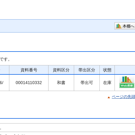
本棚へ
です。
号
資料番号
資料区分
帯出区分
状態
6/
00014110332
和書
帯出可
在庫
ページの先
,