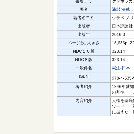
書名ヨミ
ケンポウガ
著者
浦部 法穂
著者名ヨミ
ウラベ,ノ
出版者
日本評論社
出版年
2016.3
ページ数, 大きさ
18,636p, 2
NDC１０版
323.14
NDC８版
323.14
一般件名
憲法-日本
ISBN
978-4-535
著者紹介
1946年
の基準」「
内容紹介
人権を基底
ワード」「
に据えた「