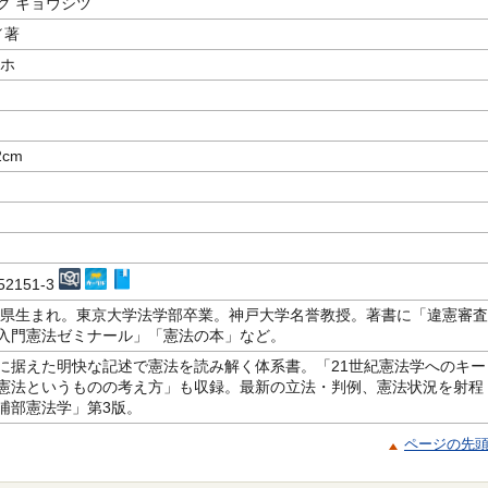
ク キョウシツ
／著
リホ
2cm
-52151-3
愛知県生まれ。東京大学法学部卒業。神戸大学名誉教授。著書に「違憲審査
入門憲法ゼミナール」「憲法の本」など。
に据えた明快な記述で憲法を読み解く体系書。「21世紀憲法学へのキー
憲法というものの考え方」も収録。最新の立法・判例、憲法状況を射程
浦部憲法学」第3版。
ページの先