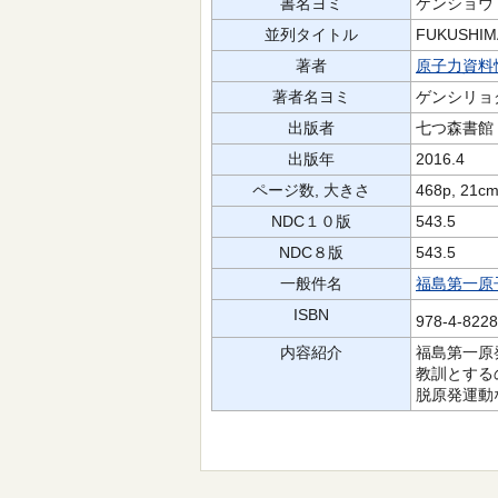
書名ヨミ
ケンショウ 
並列タイトル
FUKUSHIMA
著者
原子力資料
著者名ヨミ
ゲンシリョ
出版者
七つ森書館
出版年
2016.4
ページ数, 大きさ
468p, 21c
NDC１０版
543.5
NDC８版
543.5
一般件名
福島第一原子
ISBN
978-4-822
内容紹介
福島第一原
教訓とする
脱原発運動