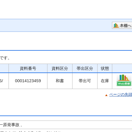
本棚へ
です。
資料番号
資料区分
帯出区分
状態
6/
00014123459
和書
帯出可
在庫
ページの先
原発事故 ,