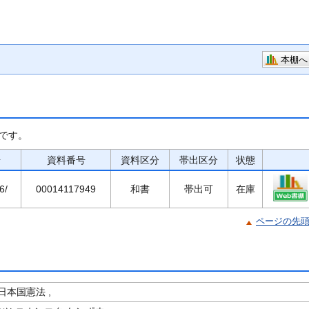
本棚へ
です。
号
資料番号
資料区分
帯出区分
状態
6/
00014117949
和書
帯出可
在庫
ページの先
本国憲法 ,