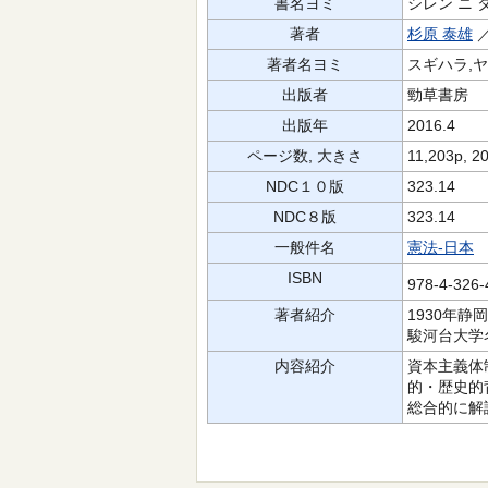
書名ヨミ
シレン ニ 
著者
杉原 泰雄
著者名ヨミ
スギハラ,
出版者
勁草書房
出版年
2016.4
ページ数, 大きさ
11,203p, 2
NDC１０版
323.14
NDC８版
323.14
一般件名
憲法-日本
ISBN
978-4-326
著者紹介
1930年
駿河台大学
内容紹介
資本主義体
的・歴史的
総合的に解