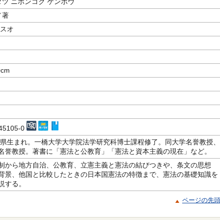
タツ ニホンコク ケンポウ
／著
ヤスオ
0cm
-45105-0
静岡県生まれ。一橋大学大学院法学研究科博士課程修了。同大学名誉教授、
名誉教授。著書に「憲法と公教育」「憲法と資本主義の現在」など。
制から地方自治、公教育、立憲主義と憲法の結びつきや、条文の思想
背景、他国と比較したときの日本国憲法の特徴まで、憲法の基礎知識を
説する。
ページの先