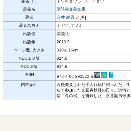
書名ヨミ
トウキョウ ノ ヨコチョウ
叢書名
講談社文芸文庫
著者
永井 龍男
／[著]
著者名ヨミ
ナガイ,タツオ
出版者
講談社
出版年
2016.9
ページ数, 大きさ
310p, 16cm
NDC１０版
914.6
NDC８版
914.6
ISBN
978-4-06-290322-6
内容紹介
没後発見された手入れ稿に綴られた、生
なく参加した文藝春秋社の日々。詩情と
篇「冬の梢」を併録した、永井龍男最後