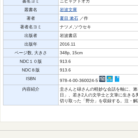
書名ヨミ
ニヒャクトオカ
叢書名
岩波文庫
著者
夏目 漱石
／作
著者名ヨミ
ナツメ,ソウセキ
出版者
岩波書店
出版年
2016.11
ページ数, 大きさ
348p, 15cm
NDC１０版
913.6
NDC８版
913.6
ISBN
978-4-00-360024-5
内容紹介
圭さんと碌さんの軽妙な会話を軸に、漱
日」、若き2人の文学士と文筆に生きる
切り取った「野分」を収録する。注・解