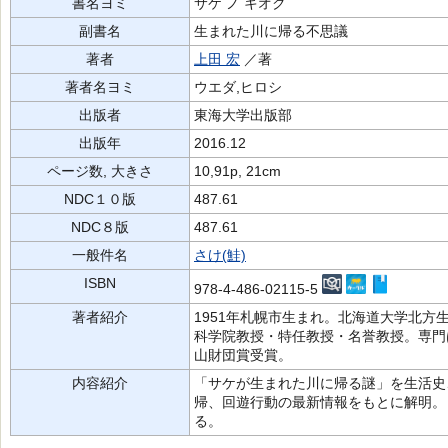
書名ヨミ
サケ ノ キオク
副書名
生まれた川に帰る不思議
著者
上田 宏
／著
著者名ヨミ
ウエダ,ヒロシ
出版者
東海大学出版部
出版年
2016.12
ページ数, 大きさ
10,91p, 21cm
NDC１０版
487.61
NDC８版
487.61
一般件名
さけ(鮭)
ISBN
978-4-486-02115-5
著者紹介
1951年札幌市生まれ。北海道大学北
科学院教授・特任教授・名誉教授。専門
山財団賞受賞。
内容紹介
「サケが生まれた川に帰る謎」を生活史
帰、回遊行動の最新情報をもとに解明。
る。