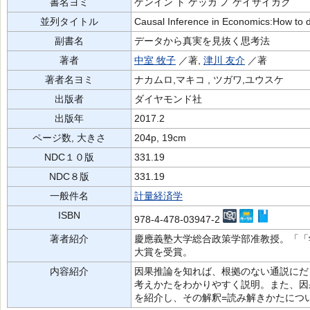
書名ヨミ
ゲンイン ト ケッカ ノ ケイザイガク
並列タイトル
Causal Inference in Economics:How to di
副書名
データから真実を見抜く思考法
著者
中室 牧子
／著,
津川 友介
／著
著者名ヨミ
ナカムロ,マキコ , ツガワ,ユウスケ
出版者
ダイヤモンド社
出版年
2017.2
ページ数, 大きさ
204p, 19cm
NDC１０版
331.19
NDC８版
331.19
一般件名
計量経済学
ISBN
978-4-478-03947-2
著者紹介
慶應義塾大学総合政策学部准教授。「「
大賞を受賞。
内容紹介
因果推論を知れば、根拠のない通説にだ
考えかたをわかりやすく説明。また、因
を紹介し、その解釈=読み解きかたにつ