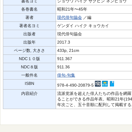
書名ヨミ
ショウワ ハイク サクヒン ネンピョウ
各巻書名
昭和21年〜45年
著者
現代俳句協会
／編
著者名ヨミ
ゲンダイ ハイク キョウカイ
出版者
現代俳句協会
出版年
2017.3
ページ数, 大きさ
433p, 21cm
NDC１０版
911.367
NDC８版
911.36
一般件名
俳句-句集
ISBN
978-4-490-20879-5
内容紹介
流派党派を超えた俳人たちの作品を網羅
ることができる作品年表。昭和21年(194
年次ごと、五十音順に配列して掲載する