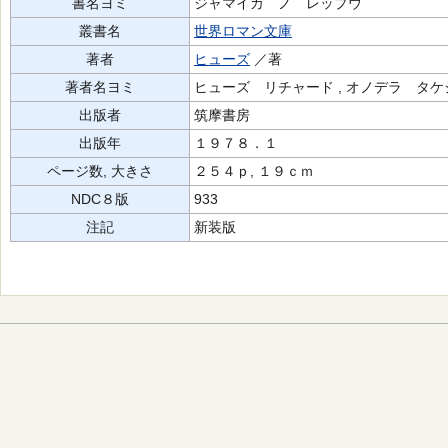
書名ヨミ
ジャマイカ ノ レップウ
叢書名
世界ロマン文庫
著者
ヒューズ
／著
著者名ヨミ
ヒューズ リチャード , オノデラ タケ
出版者
筑摩書房
出版年
１９７８．１
ページ数, 大きさ
２５４ｐ, １９ｃｍ
NDC８版
933
注記
新装版