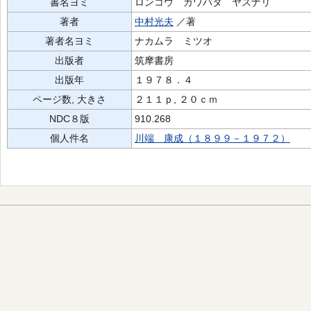
書名ヨミ
ロンコウ カワバタ ヤスナリ
著者
中村光夫
／著
著者名ヨミ
ナカムラ ミツオ
出版者
筑摩書房
出版年
１９７８．４
ページ数, 大きさ
２１１ｐ, ２０ｃｍ
NDC８版
910.268
個人件名
川端 康成（１８９９－１９７２）