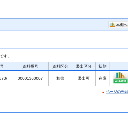
本棚へ
です。
号
資料番号
資料区分
帯出区分
状態
U73/
00001360007
和書
帯出可
在庫
ページの先