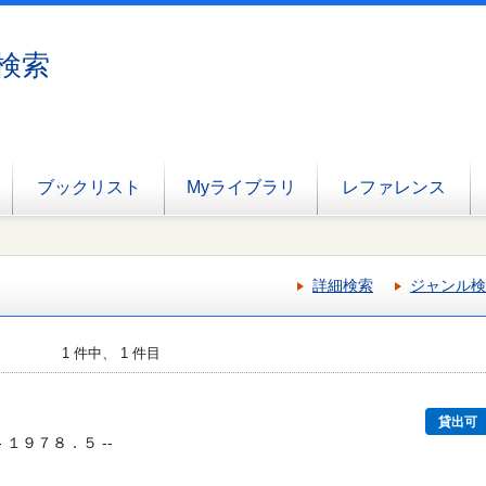
検索
ブックリスト
Myライブラリ
レファレンス
詳細検索
ジャンル検
1 件中、 1 件目
貸出可
- １９７８．５ --