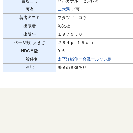
書名ヨミ
ハルカナル センレキ
著者
二木滉
／著
著者名ヨミ
フタツギ コウ
出版者
彩光社
出版年
１９７９．８
ページ数, 大きさ
２８４ｐ, １９ｃｍ
NDC８版
916
一般件名
太平洋戦争ー会戦ールソン島
注記
著者の肖像あり