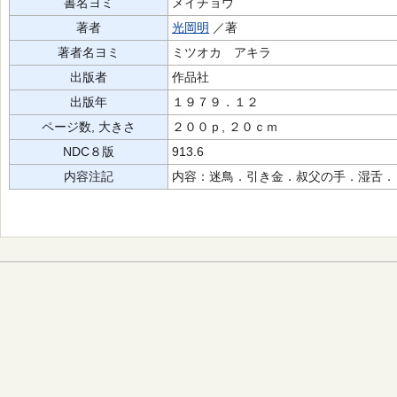
書名ヨミ
メイチョウ
著者
光岡明
／著
著者名ヨミ
ミツオカ アキラ
出版者
作品社
出版年
１９７９．１２
ページ数, 大きさ
２００ｐ, ２０ｃｍ
NDC８版
913.6
内容注記
内容：迷鳥．引き金．叔父の手．湿舌．