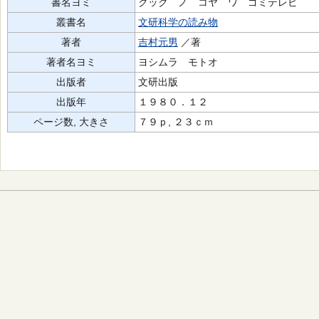
書名ヨミ
クック ノ コヤ ワ ゴミテレビ
叢書名
文研科学の読み物
著者
吉村元男
／著
著者名ヨミ
ヨシムラ モトオ
出版者
文研出版
出版年
１９８０．１２
ページ数, 大きさ
７９ｐ, ２３ｃｍ