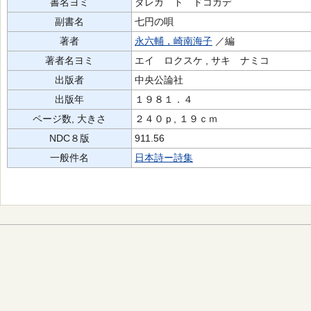
書名ヨミ
ダレカ ト ドコカデ
副書名
七円の唄
著者
永六輔，崎南海子
／編
著者名ヨミ
エイ ロクスケ , サキ ナミコ
出版者
中央公論社
出版年
１９８１．４
ページ数, 大きさ
２４０ｐ, １９ｃｍ
NDC８版
911.56
一般件名
日本詩ー詩集