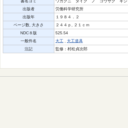
書名ヨミ
ワガクニ ダイク ノ コウサク ギジ
出版者
労働科学研究所
出版年
１９８４．２
ページ数, 大きさ
２４４ｐ, ２１ｃｍ
NDC８版
525.54
一般件名
大工
,
大工道具
注記
監修：村松貞次郎