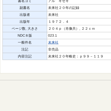
書名ヨミ
アル キセキ
副書名
未来社２０年の記録
出版者
未来社
出版年
１９７２．４
ページ数, 大きさ
２０４ｐ（肖像共）, ２２ｃｍ
NDC８版
023.1
一般件名
未来社
注記
非売品
内容注記
未来社２０年略史：ｐ９９－１１９