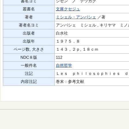
書名ヨミ
シゼン ノ テツガク
叢書名
文庫クセジュ
著者
ミシェル・アンバシェ
／著
著者名ヨミ
アンバシェ ミシェル , キリヤマ ミノ
出版者
白水社
出版年
１９７５．８
ページ数, 大きさ
１４３，２ｐ, １８ｃｍ
NDC８版
112
一般件名
自然哲学
注記
Ｌｅｓ ｐｈｉｌｏｓｏｐｈｉｅｓ ｄ
内容注記
巻末：参考文献