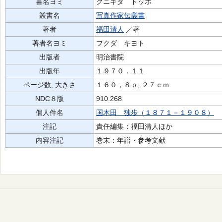
書名ヨミ
クニキダ ドッポ
叢書名
写真作家伝叢書
著者
福田清人
／著
著者名ヨミ
フクダ キヨト
出版者
明治書院
出版年
１９７０．１１
ページ数, 大きさ
１６０，８ｐ, ２７ｃｍ
NDC８版
910.268
個人件名
国木田 独歩（１８７１－１９０８）
注記
責任編集：福田清人ほか
内容注記
巻末：年譜・参考文献