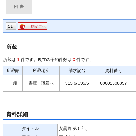
SDI
予約かごへ
所蔵
所蔵は
1
件です。現在の予約件数は
0
件です。
所蔵館
所蔵場所
請求記号
資料番号
一般
書庫・職員へ
913.6/U95/5
00001508357
資料詳細
タイトル
安曇野 第５部,