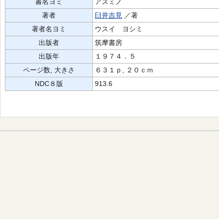
書名ヨミ
アズミノ
著者
臼井吉見
／著
著者名ヨミ
ウスイ ヨシミ
出版者
筑摩書房
出版年
１９７４．５
ページ数, 大きさ
６３１ｐ, ２０ｃｍ
NDC８版
913.6