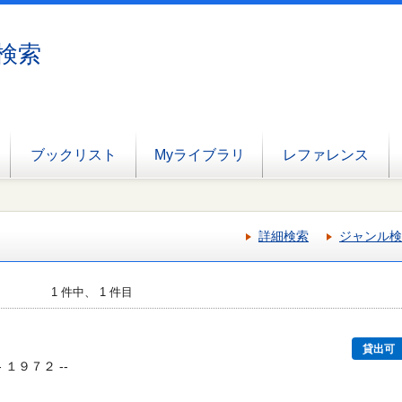
検索
ブックリスト
Myライブラリ
レファレンス
詳細検索
ジャンル検
1 件中、 1 件目
貸出可
 １９７２ --