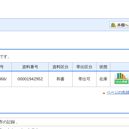
本棚へ
です。
号
資料番号
資料区分
帯出区分
状態
I66/
00001942952
和書
帯出可
在庫
ページの先
の記録 ,