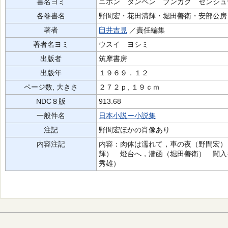
書名ヨミ
ニホン タンペン ブンガク ゼンシュ
各巻書名
野間宏・花田清輝・堀田善衛・安部公房
著者
臼井吉見
／責任編集
著者名ヨミ
ウスイ ヨシミ
出版者
筑摩書房
出版年
１９６９．１２
ページ数, 大きさ
２７２ｐ, １９ｃｍ
NDC８版
913.68
一般件名
日本小説ー小説集
注記
野間宏ほかの肖像あり
内容注記
内容：肉体は濡れて，車の夜（野間宏）
輝） 燈台へ，潜函（堀田善衛） 闖入
秀雄）