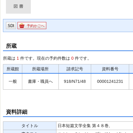
SDI
予約かごへ
所蔵
所蔵は
1
件です。現在の予約件数は
0
件です。
所蔵館
所蔵場所
請求記号
資料番号
一般
書庫・職員へ
918/N71/48
00001241231
資料詳細
タイトル
日本短篇文学全集 第４８巻,