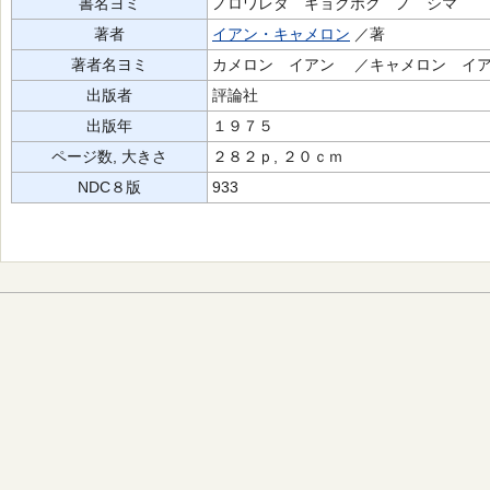
書名ヨミ
ノロワレタ キョクホク ノ シマ
著者
イアン・キャメロン
／著
著者名ヨミ
カメロン イアン ／キャメロン イア
出版者
評論社
出版年
１９７５
ページ数, 大きさ
２８２ｐ, ２０ｃｍ
NDC８版
933