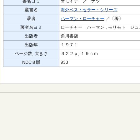
書名ヨミ
オモイデ ノ ナツ
叢書名
海外ベストセラー・シリーズ
著者
ハーマン・ローチャー
／〔著〕
著者名ヨミ
ローチャー ハーマン , モリモト ジュ
出版者
角川書店
出版年
１９７１
ページ数, 大きさ
３２２ｐ, １９ｃｍ
NDC８版
933