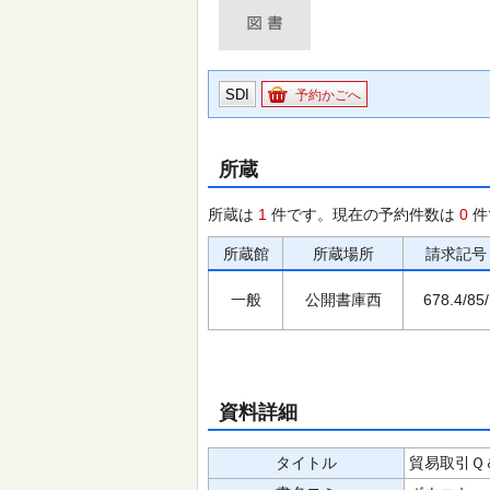
SDI
予約かごへ
所蔵
所蔵は
1
件です。現在の予約件数は
0
件
所蔵館
所蔵場所
請求記号
一般
公開書庫西
678.4/85/
資料詳細
タイトル
貿易取引Ｑ＆