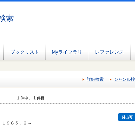
検索
ブックリスト
Myライブラリ
レファレンス
詳細検索
ジャンル検
1 件中、 1 件目
貸出可
- １９８５．２ --