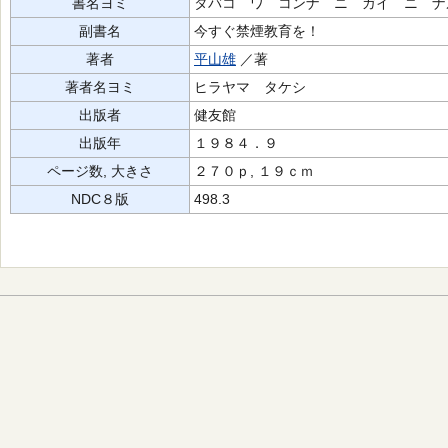
書名ヨミ
タバコ ワ コンナ ニ ガイ ニ ナ
副書名
今すぐ禁煙教育を！
著者
平山雄
／著
著者名ヨミ
ヒラヤマ タケシ
出版者
健友館
出版年
１９８４．９
ページ数, 大きさ
２７０ｐ, １９ｃｍ
NDC８版
498.3