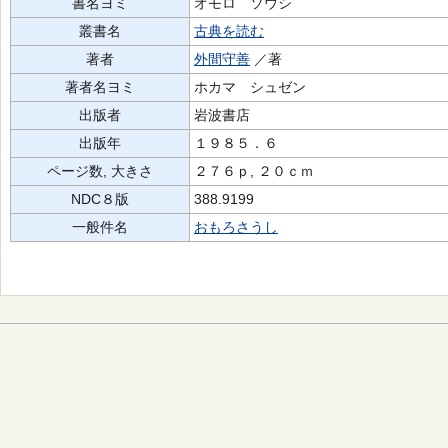
書名ヨミ
オモロ ソウシ
叢書名
古典を読む
著者
外間守善
／著
著者名ヨミ
ホカマ シュゼン
出版者
岩波書店
出版年
１９８５．６
ページ数, 大きさ
２７６ｐ, ２０ｃｍ
NDC８版
388.9199
一般件名
おもろさうし