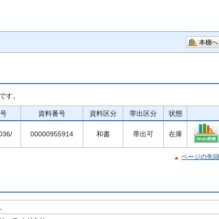
本棚へ
です。
号
資料番号
資料区分
帯出区分
状態
D36/
00000955914
和書
帯出可
在庫
ページの先
,