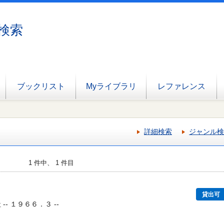
検索
ブックリスト
Myライブラリ
レファレンス
詳細検索
ジャンル検
1 件中、 1 件目
貸出可
-- １９６６．３ --