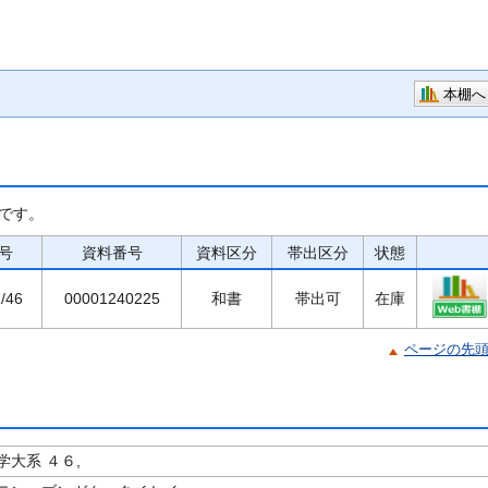
本棚へ
です。
号
資料番号
資料区分
帯出区分
状態
/46
00001240225
和書
帯出可
在庫
ページの先
大系 ４６,