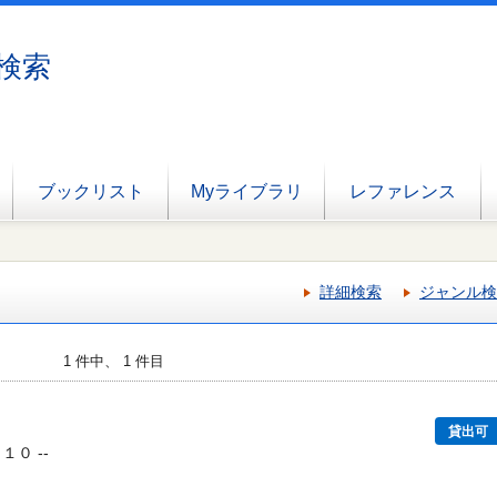
検索
ブックリスト
Myライブラリ
レファレンス
詳細検索
ジャンル検
1 件中、 1 件目
貸出可
１０ --