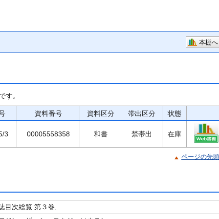
本棚へ
です。
号
資料番号
資料区分
帯出区分
状態
5/3
00005558358
和書
禁帯出
在庫
ページの先
誌目次総覧 第３巻,