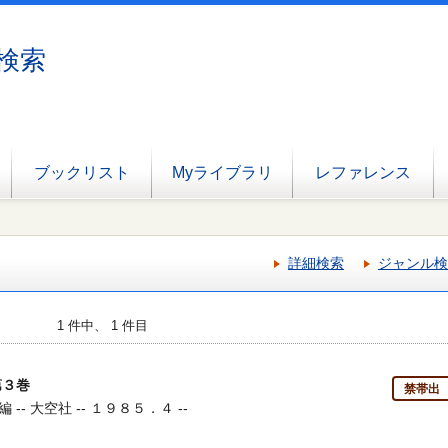
検索
ブックリスト
Myライブラリ
レファレンス
詳細検索
ジャンル検
1 件中、 1 件目
第３巻
禁帯出
- 大空社 -- １９８５．４ --