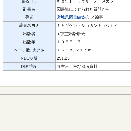
書名ヨミ
キョウド ミヤギ ノ スガタ
副書名
図書館によせられた質問から
著者
宮城県図書館協会
／編著
著者名ヨミ
ミヤギケントショカンキョウカイ
出版者
宝文堂出版販売
出版年
１９８５．７
ページ数, 大きさ
１６６ｐ, ２１ｃｍ
NDC８版
291.23
内容注記
各章末：主な参考資料