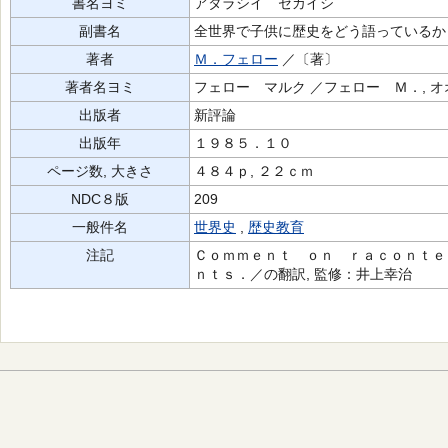
書名ヨミ
アタラシイ セカイシ
副書名
全世界で子供に歴史をどう語っているか
著者
Ｍ．フェロー
／〔著〕
著者名ヨミ
フェロー マルク ／フェロー Ｍ．, 
出版者
新評論
出版年
１９８５．１０
ページ数, 大きさ
４８４ｐ, ２２ｃｍ
NDC８版
209
一般件名
世界史
,
歴史教育
注記
Ｃｏｍｍｅｎｔ ｏｎ ｒａｃｏｎｔｅ
ｎｔｓ．／の翻訳, 監修：井上幸治