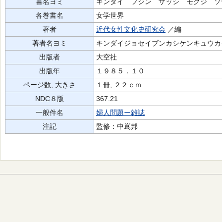
書名ヨミ
キンダイ フジン ザッシ モクジ ソ
各巻書名
女学世界
著者
近代女性文化史研究会
／編
著者名ヨミ
キンダイジョセイブンカシケンキュウカ
出版者
大空社
出版年
１９８５．１０
ページ数, 大きさ
１冊, ２２ｃｍ
NDC８版
367.21
一般件名
婦人問題ー雑誌
注記
監修：中嶌邦