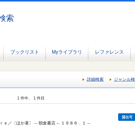
検索
ブックリスト
Myライブラリ
レファレンス
詳細検索
ジャンル検
1 件中、 1 件目
貸出可
／〔ほか著〕 -- 朝倉書店 -- １９８６．１ --