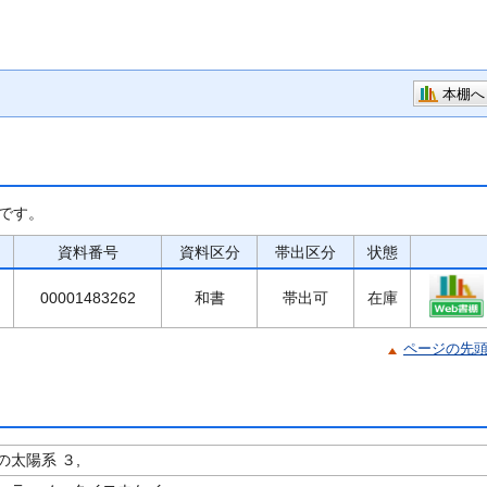
本棚へ
です。
資料番号
資料区分
帯出区分
状態
00001483262
和書
帯出可
在庫
ページの先
太陽系 ３,