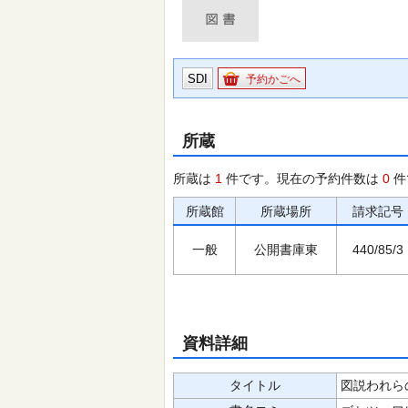
SDI
予約かごへ
所蔵
所蔵は
1
件です。現在の予約件数は
0
件
所蔵館
所蔵場所
請求記号
一般
公開書庫東
440/85/3
資料詳細
タイトル
図説われらの