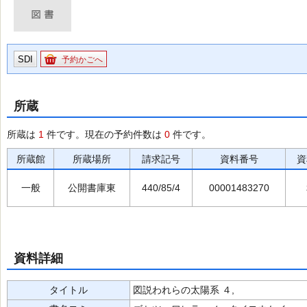
SDI
予約かごへ
所蔵
所蔵は
1
件です。現在の予約件数は
0
件です。
所蔵館
所蔵場所
請求記号
資料番号
資
一般
公開書庫東
440/85/4
00001483270
資料詳細
タイトル
図説われらの太陽系 ４,