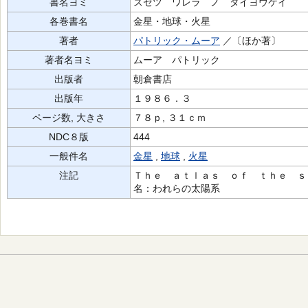
書名ヨミ
ズセツ ワレラ ノ タイヨウケイ
各巻書名
金星・地球・火星
著者
パトリック・ムーア
／〔ほか著〕
著者名ヨミ
ムーア パトリック
出版者
朝倉書店
出版年
１９８６．３
ページ数, 大きさ
７８ｐ, ３１ｃｍ
NDC８版
444
一般件名
金星
,
地球
,
火星
注記
Ｔｈｅ ａｔｌａｓ ｏｆ ｔｈｅ ｓ
名：われらの太陽系